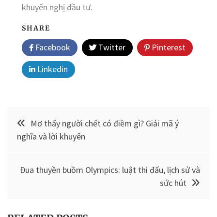
khuyến nghị đầu tư.
SHARE
Facebook
Twitter
Pinterest
Linkedin
Điều
Mơ thấy người chết có điềm gì? Giải mã ý
hướng
nghĩa và lời khuyên
bài
Đua thuyền buồm Olympics: luật thi đấu, lịch sử và
viết
sức hút