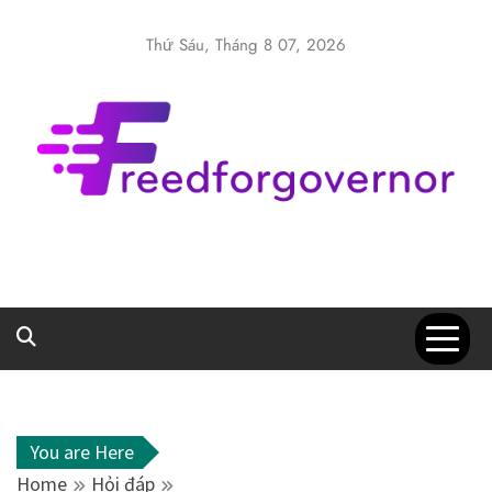
Skip
to
Thứ Sáu, Tháng 8 07, 2026
content
Freedforgover
Website kiến thức chia sẻ
You are Here
Home
Hỏi đáp