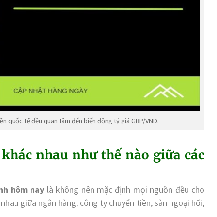
tiền quốc tế đều quan tâm đến biến động tỷ giá GBP/VND.
khác nhau như thế nào giữa các
Anh hôm nay
là không nên mặc định mọi nguồn đều cho
 nhau giữa ngân hàng, công ty chuyển tiền, sàn ngoại hối,