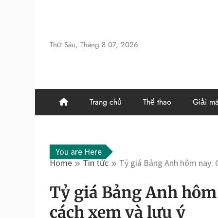
Skip
to
content
Thứ Sáu, Tháng 8 07, 2026
Trang chủ
Thể thao
Giải m
You are Here
Home
Tin tức
Tỷ giá Bảng Anh hôm nay: C
Tỷ giá Bảng Anh hôm 
cách xem và lưu ý