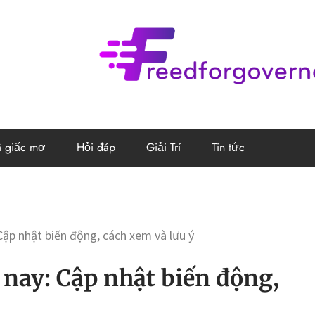
Freedforg
Website kiến thức chia sẻ
ã giấc mơ
Hỏi đáp
Giải Trí
Tin tức
ập nhật biến động, cách xem và lưu ý
nay: Cập nhật biến động,