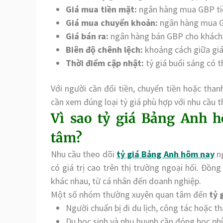
Giá mua tiền mặt:
ngân hàng mua GBP ti
Giá mua chuyển khoản:
ngân hàng mua GB
Giá bán ra:
ngân hàng bán GBP cho khách
Biên độ chênh lệch:
khoảng cách giữa giá
Thời điểm cập nhật:
tỷ giá buổi sáng có t
Với người cần đổi tiền, chuyển tiền hoặc than
cần xem đúng loại tỷ giá phù hợp với nhu cầu t
Vì sao tỷ giá Bảng Anh 
tâm?
Nhu cầu theo dõi
tỷ giá Bảng Anh hôm nay
ng
có giá trị cao trên thị trường ngoại hối. Đồn
khác nhau, từ cá nhân đến doanh nghiệp.
Một số nhóm thường xuyên quan tâm đến
tỷ 
Người chuẩn bị đi du lịch, công tác hoặc t
Du học sinh và phụ huynh cần đóng học phí,