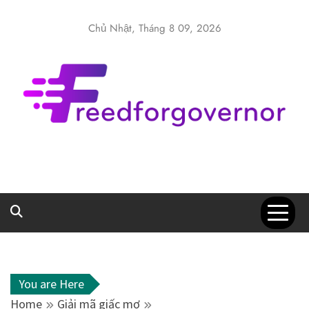
Skip
to
Chủ Nhật, Tháng 8 09, 2026
content
Freedforgover
Website kiến thức chia sẻ
You are Here
Home
Giải mã giấc mơ