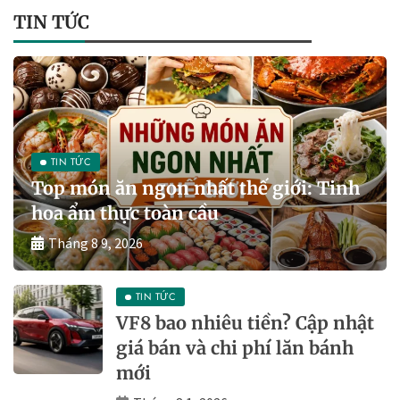
TIN TỨC
TIN TỨC
Top món ăn ngon nhất thế giới: Tinh
hoa ẩm thực toàn cầu
Tháng 8 9, 2026
TIN TỨC
VF8 bao nhiêu tiền? Cập nhật
giá bán và chi phí lăn bánh
mới