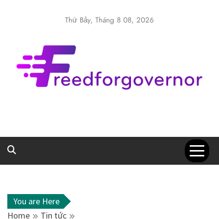
Skip
to
Thứ Bảy, Tháng 8 08, 2026
content
Freedforgover
Website kiến thức chia sẻ
You are Here
Home
Tin tức