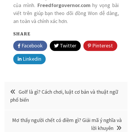
của mình.
Freedforgovernor.com
hy vọng bài
viết trên giúp bạn theo dõi đồng Won dễ dàng,
an toàn và chính xác hơn.
SHARE
Facebook
Twitter
Pinterest
Linkedin
Điều
Golf là gì? Cách chơi, luật cơ bản và thuật ngữ
hướng
phổ biến
bài
Mơ thấy người chết có điềm gì? Giải mã ý nghĩa và
viết
lời khuyên