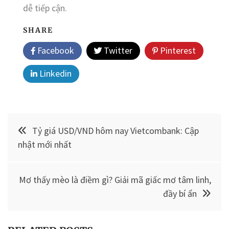
dễ tiếp cận.
SHARE
Facebook
Twitter
Pinterest
Linkedin
Điều
Tỷ giá USD/VND hôm nay Vietcombank: Cập
hướng
nhật mới nhất
bài
Mơ thấy mèo là điềm gì? Giải mã giấc mơ tâm linh,
viết
đầy bí ẩn