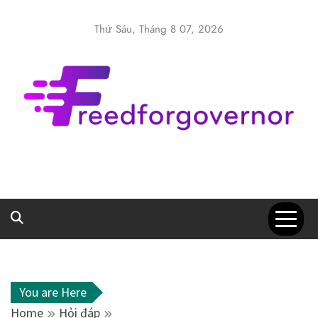
Skip
to
Thứ Sáu, Tháng 8 07, 2026
content
Freedforgover
Website kiến thức chia sẻ
You are Here
Home
Hỏi đáp