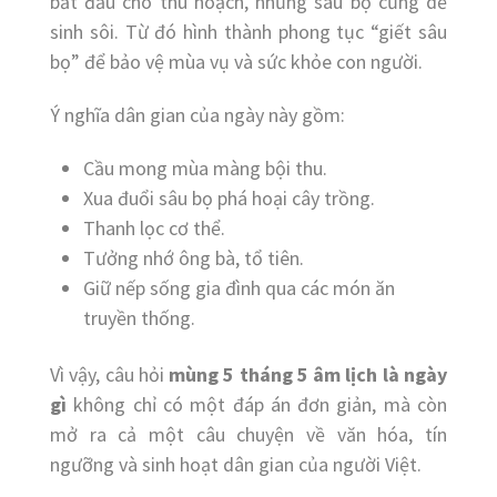
bắt đầu cho thu hoạch, nhưng sâu bọ cũng dễ
sinh sôi. Từ đó hình thành phong tục “giết sâu
bọ” để bảo vệ mùa vụ và sức khỏe con người.
Ý nghĩa dân gian của ngày này gồm:
Cầu mong mùa màng bội thu.
Xua đuổi sâu bọ phá hoại cây trồng.
Thanh lọc cơ thể.
Tưởng nhớ ông bà, tổ tiên.
Giữ nếp sống gia đình qua các món ăn
truyền thống.
Vì vậy, câu hỏi
mùng 5 tháng 5 âm lịch là ngày
gì
không chỉ có một đáp án đơn giản, mà còn
mở ra cả một câu chuyện về văn hóa, tín
ngưỡng và sinh hoạt dân gian của người Việt.