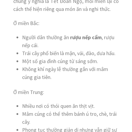
chung ý nghĩa là Tết Đoan Ngọ, mỗi miền lại có
cách thể hiện riêng qua món ăn và nghi thức.
Ở miền Bắc:
Người dân thường ăn
rượu nếp cẩm
, rượu
nếp cái.
Trái cây phổ biến là mận, vải, đào, dưa hấu.
Một số gia đình cúng từ sáng sớm.
Không khí ngày lễ thường gắn với mâm
cúng gia tiên.
Ở miền Trung:
Nhiều nơi có thói quen ăn thịt vịt.
Mâm cúng có thể thêm bánh ú tro, chè, trái
cây.
Phong tục thường giản dị nhưng vẫn giữ sự