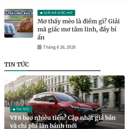
GIẢI MÃ GIẤC MƠ
Mơ thấy mèo là điềm gì? Giải
mã giấc mơ tâm linh, đầy bí
ẩn
Tháng 6 26, 2026
TIN TỨC
TIN TỨC
VF8 bao nhiêu tiền? Cập nhật giá bán
và chi phí lăn bánh mới