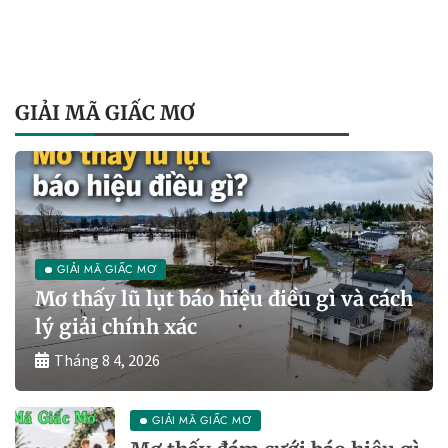
GIẢI MÃ GIẤC MƠ
GIẢI MÃ GIẤC MƠ
Mơ thấy lũ lụt báo hiệu điều gì và cách
lý giải chính xác
Tháng 8 4, 2026
GIẢI MÃ GIẤC MƠ