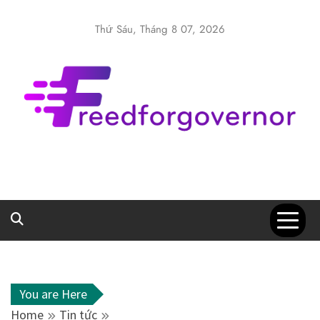
Skip
to
Thứ Sáu, Tháng 8 07, 2026
content
Freedforgover
Website kiến thức chia sẻ
You are Here
Home
Tin tức