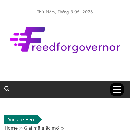
Skip
to
Thứ Năm, Tháng 8 06, 2026
content
Freedforgover
Website kiến thức chia sẻ
You are Here
Home
Giải mã giấc mơ