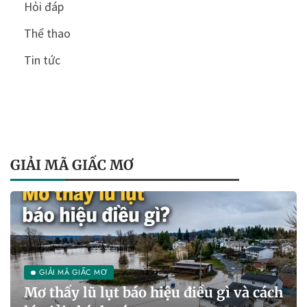
Hỏi đáp
Thể thao
Tin tức
GIẢI MÃ GIẤC MƠ
GIẢI MÃ GIẤC MƠ
Mơ thấy lũ lụt báo hiệu điều gì và cách