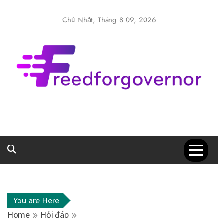
Skip
to
Chủ Nhật, Tháng 8 09, 2026
content
Freedforgover
Website kiến thức chia sẻ
You are Here
Home
Hỏi đáp