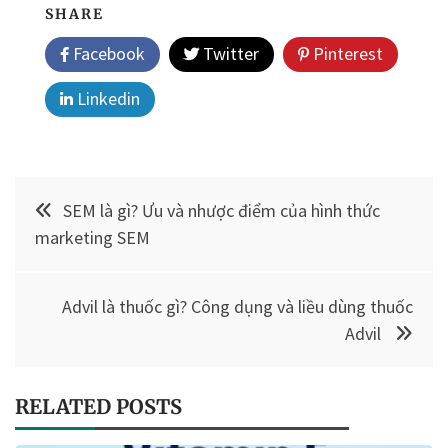
SHARE
Facebook
Twitter
Pinterest
Linkedin
Điều
SEM là gì? Ưu và nhược điểm của hình thức
hướng
marketing SEM
bài
Advil là thuốc gì? Công dụng và liều dùng thuốc
viết
Advil
RELATED POSTS