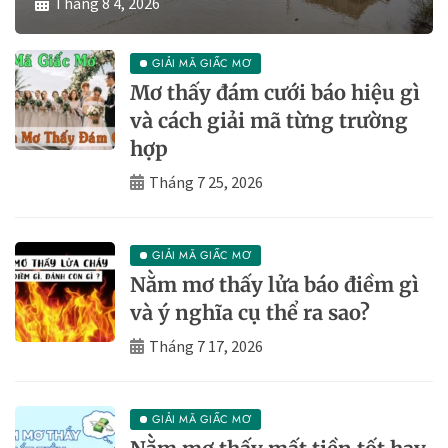
Tháng 8 4, 2026
GIẢI MÃ GIẤC MƠ
Mơ thấy đám cưới báo hiệu gì
và cách giải mã từng trường
hợp
Tháng 7 25, 2026
GIẢI MÃ GIẤC MƠ
Nằm mơ thấy lửa báo điềm gì
và ý nghĩa cụ thể ra sao?
Tháng 7 17, 2026
GIẢI MÃ GIẤC MƠ