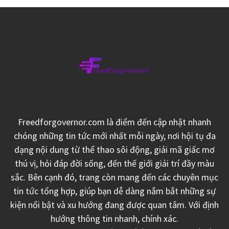
Freedforgovernor.com là điểm đến cập nhật nhanh
chóng những tin tức mới nhất mỗi ngày, nơi hội tụ đa
dạng nội dung từ thể thao sôi động, giải mã giấc mơ
thú vị, hỏi đáp đời sống, đến thế giới giải trí đầy màu
sắc. Bên cạnh đó, trang còn mang đến các chuyên mục
tin tức tổng hợp, giúp bạn dễ dàng nắm bắt những sự
kiện nổi bật và xu hướng đang được quan tâm. Với định
hướng thông tin nhanh, chính xác.