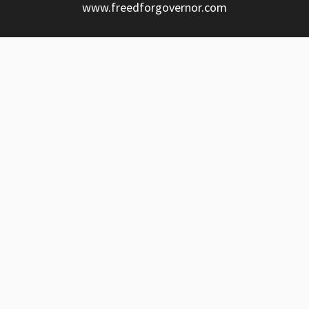
www.freedforgovernor.com