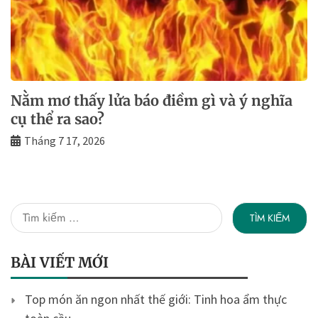
Nằm mơ thấy lửa báo điềm gì và ý nghĩa
cụ thể ra sao?
Tháng 7 17, 2026
Tìm
kiếm
cho:
BÀI VIẾT MỚI
Top món ăn ngon nhất thế giới: Tinh hoa ẩm thực