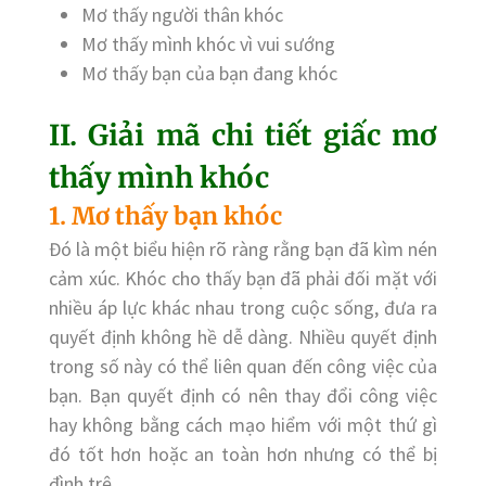
Mơ thấy người thân khóc
Mơ thấy mình khóc vì vui sướng
Mơ thấy bạn của bạn đang khóc
II. Giải mã chi tiết giấc mơ
thấy mình khóc
1. Mơ thấy bạn khóc
Đó là một biểu hiện rõ ràng rằng bạn đã kìm nén
cảm xúc. Khóc cho thấy bạn đã phải đối mặt với
nhiều áp lực khác nhau trong cuộc sống, đưa ra
quyết định không hề dễ dàng. Nhiều quyết định
trong số này có thể liên quan đến công việc của
bạn. Bạn quyết định có nên thay đổi công việc
hay không bằng cách mạo hiểm với một thứ gì
đó tốt hơn hoặc an toàn hơn nhưng có thể bị
đình trệ.