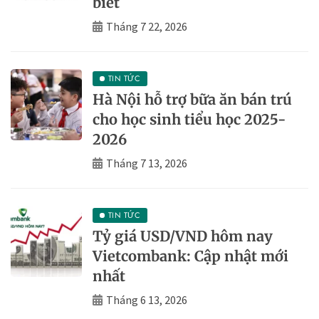
biết
Tháng 7 22, 2026
TIN TỨC
Hà Nội hỗ trợ bữa ăn bán trú
cho học sinh tiểu học 2025-
2026
Tháng 7 13, 2026
TIN TỨC
Tỷ giá USD/VND hôm nay
Vietcombank: Cập nhật mới
nhất
Tháng 6 13, 2026