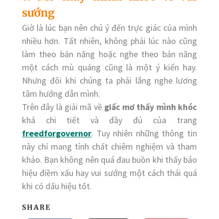
sướng
Giờ là lúc bạn nên chú ý đến trực giác của mình
nhiều hơn. Tất nhiên, không phải lúc nào cũng
làm theo bản năng hoặc nghe theo bản năng
một cách mù quáng cũng là một ý kiến ​​hay.
Nhưng đôi khi chúng ta phải lắng nghe lương
tâm hướng dẫn mình.
Trên đây là giải mã về
giấc mơ thấy mình khóc
khá chi tiết và đầy đủ của trang
freedforgovernor
. Tuy nhiên những thông tin
này chỉ mang tính chất chiêm nghiệm và tham
khảo. Bạn không nên quá đau buồn khi thấy báo
hiệu điềm xấu hay vui sướng một cách thái quá
khi có dấu hiệu tốt.
SHARE