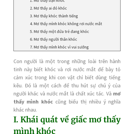
1. Mơ thấy bạn khóc
2. Mơ thấy ai đó khóc
3. Mơ thấy khóc thành tiếng
4. Mơ thấy mình khóc không rơi nước mắt
5. Mơ thấy một đứa trẻ đang khóc
6. Mơ thấy người thân khóc
7. Mơ thấy mình khóc vì vui sướng
Con người là một trong những loài trên hành
tinh này biết khóc và rơi nước mắt để bày tỏ
cảm xúc trong khi con vật chỉ biết dùng tiếng
kêu. Đó là một cách để thu hút sự chú ý của
người khác và nước mắt là chất xúc tác. Và
mơ
thấy mình khóc
cũng biểu thị nhiều ý nghĩa
khác nhau.
I. Khái quát về giấc mơ thấy
mình khóc