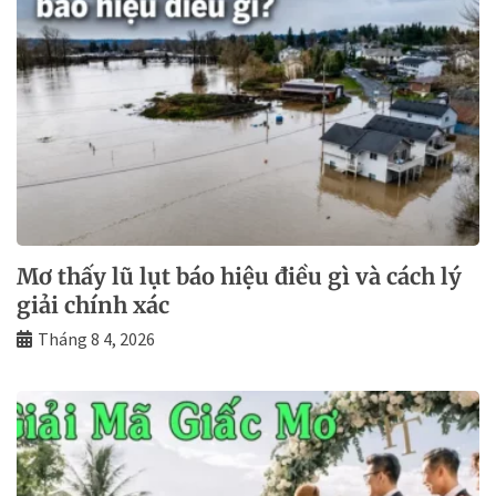
Mơ thấy lũ lụt báo hiệu điều gì và cách lý
giải chính xác
Tháng 8 4, 2026