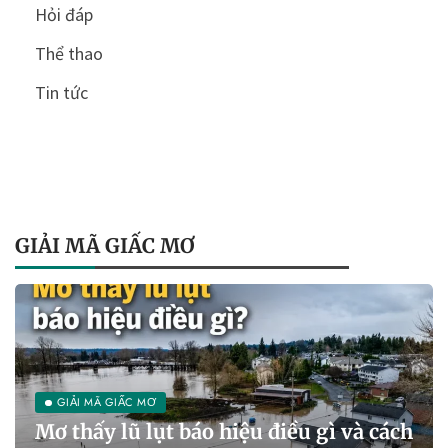
Hỏi đáp
Thể thao
Tin tức
GIẢI MÃ GIẤC MƠ
GIẢI MÃ GIẤC MƠ
Mơ thấy lũ lụt báo hiệu điều gì và cách