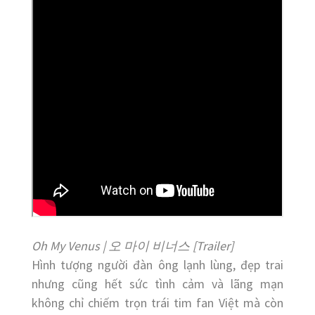
Oh My Venus | 오 마이 비너스 [Trailer]
Hình tượng người đàn ông lạnh lùng, đẹp trai
nhưng cũng hết sức tình cảm và lãng mạn
không chỉ chiếm trọn trái tim fan Việt mà còn