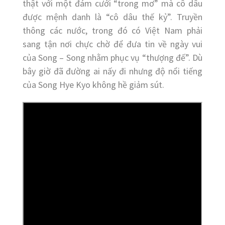
thật với một đám cưới “trong mơ” mà cô dâu
được mệnh danh là “cô dâu thế kỷ”. Truyền
thông các nước, trong đó có Việt Nam phải
sang tận nơi chực chờ để đưa tin về ngày vui
của Song – Song nhằm phục vụ “thượng đế”. Dù
bây giờ đã đường ai nấy đi nhưng độ nổi tiếng
của Song Hye Kyo không hề giảm sút.