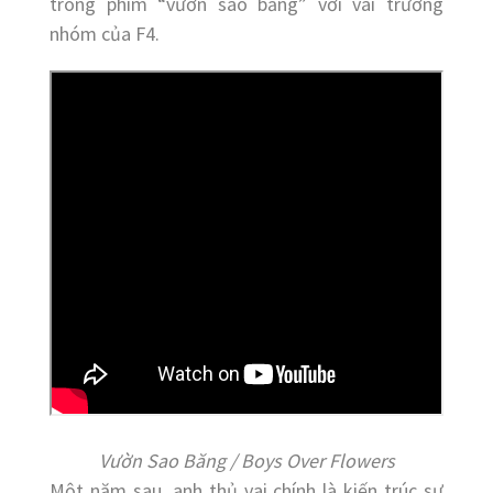
trong phim “vườn sao băng” với vai trưởng
nhóm của F4.
Vườn Sao Băng / Boys Over Flowers
Một năm sau, anh thủ vai chính là kiến trúc sư