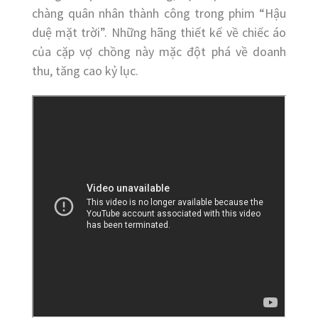
chàng quân nhân thành công trong phim “Hậu
duệ mặt trời”. Những hãng thiết kế về chiếc áo
của cặp vợ chồng này mặc đột phá về doanh
thu, tăng cao kỷ lục.