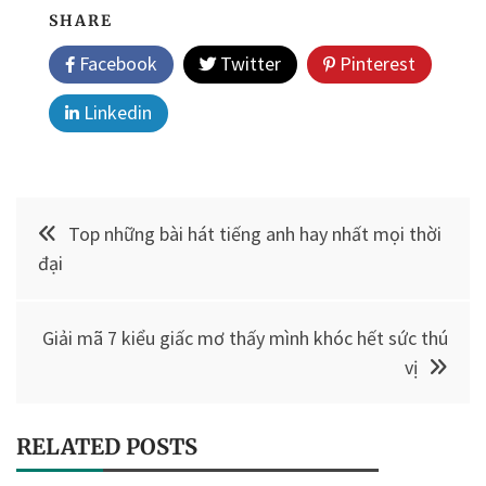
SHARE
Facebook
Twitter
Pinterest
Linkedin
Điều
Top những bài hát tiếng anh hay nhất mọi thời
hướng
đại
bài
Giải mã 7 kiểu giấc mơ thấy mình khóc hết sức thú
viết
vị
RELATED POSTS