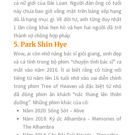
cả nữ giới của Đài Loan. Người đàn ông có tuổi
này chưa bao giờ vắng mặt trên bảng xếp hạng
dù là hạng mục gì. Về đời tư, anh từng duy nhất
1 lần công khai hẹn hò và hẹn hai người đã trở
thành vợ chồng hợp pháp.
5. Park Shin Hye
Wow, ai còn nhớ nàng bác sĩ giỏi giang, xinh đẹp
và cá tính trong bộ phim “chuyện tình bác sĩ” ra
mắt vào năm 2016. Ít ai biết rằng cô từng nổi
tiếng từ năm lên 16 tuổi nhờ vào vai diễn chính
trong phim Tree of Heaven và đặc biệt từ nhỏ
đã đóng phim ăn khách “nấc thang lên thiên
đường”. Những phim khác của cô:
Năm 2020: Sống Sót – Alive
Năm 2018: Ký ức Alhambra – Memories of
The Alhambra
Năm 2014: Cặp Đôi Trái Ngược – Pinocchio