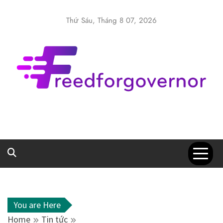
Skip
to
Thứ Sáu, Tháng 8 07, 2026
content
Freedforgover
Website kiến thức chia sẻ
You are Here
Home
Tin tức