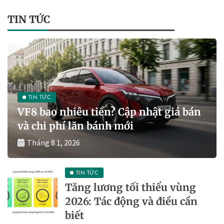
TIN TỨC
TIN TỨC
VF8 bao nhiêu tiền? Cập nhật giá bán
và chi phí lăn bánh mới
Tháng 8 1, 2026
TIN TỨC
Tăng lương tối thiểu vùng
2026: Tác động và điều cần
biết