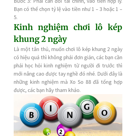
Bước 3: Phải cân đối tài chính, vào tiền hợp lý.
Bạn có thể chọn tỷ lệ vào tiền như 1 – 3 hoặc 1 –
5.
Kinh nghiệm chơi lô kép
khung 2 ngày
Là một tân thủ, muốn chơi lô kép khung 2 ngày
có hiệu quả thì không phải đơn giản, các bạn cần
phải học hỏi kinh nghiệm từ người đi trước thì
mới nâng cao được tay nghề đó nhé. Dưới đây là
những kinh nghiệm mà Xo So 88 đã tổng hợp
được, các bạn hãy tham khảo.