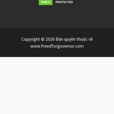
Copyright © 2026 Bản quyền thuộc về
www.freedforgovernor.com