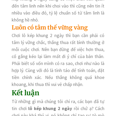
đến tâm linh nên khi choi vào thì cũng nên tin ít
nhiều vào điều đó, tỷ lệ chuẩn số từ tâm linh là
không hề nhỏ.
Luôn có tâm thế vững vàng
Chơi lô kép khung 2 ngày thì bạn cần phải có
tâm lý vững chắc, thắng thua rất bình thường ở
mỗi cuộc chơi. Nên bạn đừng để việc hơn thua,
cố gắng kéo lại làm mất đi ý chí của bản thân.
Phải biết số vốn mình có ra sao, chơi như nào là
hợp lý. Cùng với đó là tỉnh táo để tính toán, đặt
tiền chính xác. Nếu thắng không quá khoe
khoang, khi thua thì vui vẻ chấp nhận.
Kết luận
Từ những gì mà chúng tôi chỉ ra, các bạn đã tự
tin chơi
lô kép khung 2 ngày
rồi chứ ạ? Cách
chơi này khá thú vị, nó không chỉ tạo sự tò mò