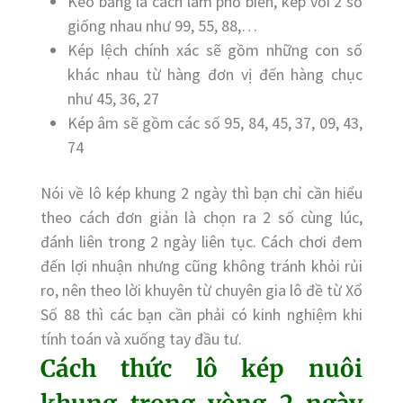
Kéo bằng là cách làm phổ biến, kép với 2 số
giống nhau như 99, 55, 88,…
Kép lệch chính xác sẽ gồm những con số
khác nhau từ hàng đơn vị đến hàng chục
như 45, 36, 27
Kép âm sẽ gồm các số 95, 84, 45, 37, 09, 43,
74
Nói về lô kép khung 2 ngày thì bạn chỉ cần hiểu
theo cách đơn giản là chọn ra 2 số cùng lúc,
đánh liên trong 2 ngày liên tục. Cách chơi đem
đến lợi nhuận nhưng cũng không tránh khỏi rủi
ro, nên theo lời khuyên từ chuyên gia lô đề từ Xổ
Số 88 thì các bạn cần phải có kinh nghiệm khi
tính toán và xuống tay đầu tư.
Cách thức lô kép nuôi