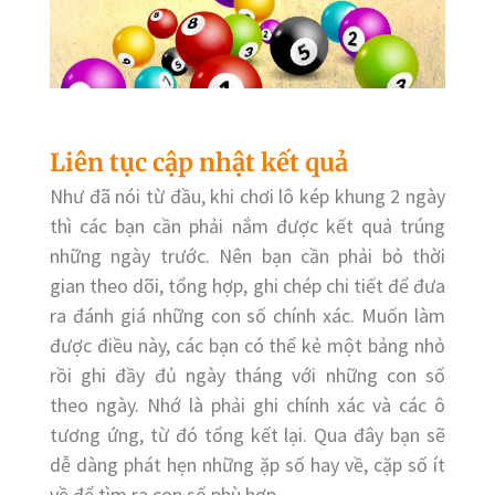
Liên tục cập nhật kết quả
Như đã nói từ đầu, khi chơi lô kép khung 2 ngày
thì các bạn cần phải nắm được kết quả trúng
những ngày trước. Nên bạn cần phải bỏ thời
gian theo dõi, tổng hợp, ghi chép chi tiết để đưa
ra đánh giá những con số chính xác. Muốn làm
được điều này, các bạn có thể kẻ một bảng nhỏ
rồi ghi đầy đủ ngày tháng với những con số
theo ngày. Nhớ là phải ghi chính xác và các ô
tương ứng, từ đó tổng kết lại. Qua đây bạn sẽ
dễ dàng phát hẹn những ặp số hay về, cặp số ít
về để tìm ra con số phù hợp.