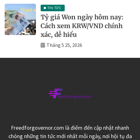
TIN TỨC
Tỷ giá Won ngày hôm nay:
Cách xem KRW/VND chính
xác, dễ hiểu
Tháng 5 25, 2026
Freedforgovernor.com là điểm đến cập nhật nhanh
chóng những tin tức mới nhất mỗi ngày, nơi hội tụ đa