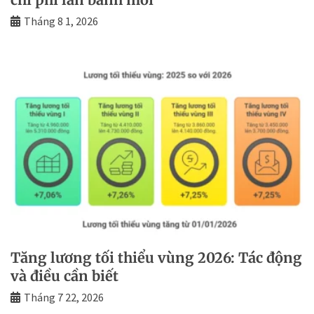
Tháng 8 1, 2026
Tăng lương tối thiểu vùng 2026: Tác động
và điều cần biết
Tháng 7 22, 2026