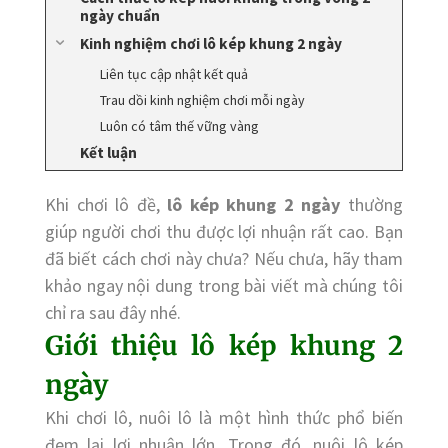
ngày chuẩn
Kinh nghiệm chơi lô kép khung 2 ngày
Liên tục cập nhật kết quả
Trau dồi kinh nghiệm chơi mỗi ngày
Luôn có tâm thế vững vàng
Kết luận
Khi chơi lô đề,
lô kép khung 2 ngày
thường
giúp người chơi thu được lợi nhuận rất cao. Bạn
đã biết cách chơi này chưa? Nếu chưa, hãy tham
khảo ngay nội dung trong bài viết mà chúng tôi
chỉ ra sau đây nhé.
Giới thiệu lô kép khung 2
ngày
Khi chơi lô, nuôi lô là một hình thức phổ biến
đem lại lợi nhuận lớn. Trong đó, nuôi lô kép