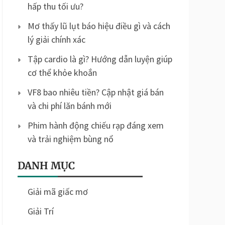
hấp thu tối ưu?
Mơ thấy lũ lụt báo hiệu điều gì và cách
lý giải chính xác
Tập cardio là gì? Hướng dẫn luyện giúp
cơ thể khỏe khoắn
VF8 bao nhiêu tiền? Cập nhật giá bán
và chi phí lăn bánh mới
Phim hành động chiếu rạp đáng xem
và trải nghiệm bùng nổ
DANH MỤC
Giải mã giấc mơ
Giải Trí