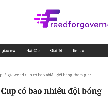
Freedforg
Website kiến thức chia sẻ
ã giấc mơ
Hỏi đáp
Giải Trí
Tin tức
p là gì? World Cup có bao nhiêu đội bóng tham gia?
 Cup có bao nhiêu đội bóng