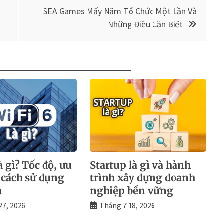
SEA Games Mấy Năm Tổ Chức Một Lần Và
Những Điều Cần Biết
à gì? Tốc độ, ưu
Startup là gì và hành
 cách sử dụng
trình xây dựng doanh
ả
nghiệp bền vững
27, 2026
Tháng 7 18, 2026