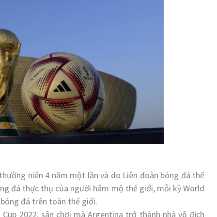
 thường niên 4 năm một lần và do Liên đoàn bóng đá thế
óng đá thực thụ của người hâm mộ thế giới, mỗi kỳ World
bóng đá trên toàn thế giới.
 Cup 2022, sân chơi mà Argentina trở thành nhà vô địch