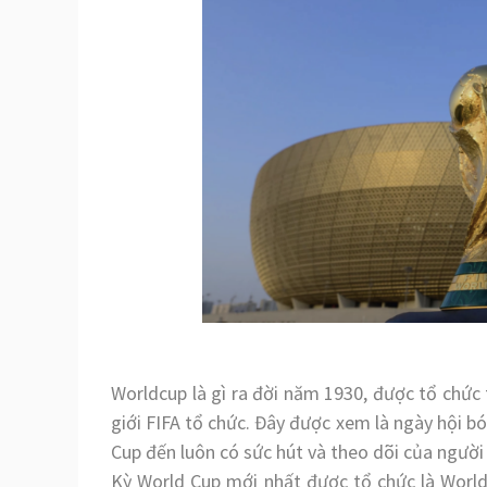
Worldcup là gì ra đời năm 1930, được tổ chức
giới FIFA tổ chức. Đây được xem là ngày hội b
Cup đến luôn có sức hút và theo dõi của người 
Kỳ World Cup mới nhất được tổ chức là World