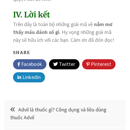
IV. Lời kết
Trên đây là toàn bộ những giải mã về
nằm mơ
thấy máu đánh số gì
. Hy vọng những giải mã
này sẽ hữu ích với các bạn. Cảm ơn đã đón đọc!
SHARE
Facebook
Twitter
Pinterest
Linkedin
Điều
Advil là thuốc gì? Công dụng và liều dùng
hướng
thuốc Advil
bài