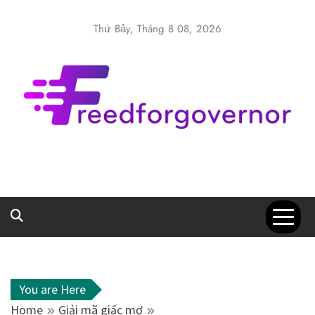
Skip
to
Thứ Bảy, Tháng 8 08, 2026
content
Freedforgover
Website kiến thức chia sẻ
You are Here
Home
Giải mã giấc mơ