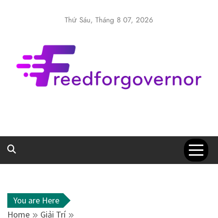
Skip
to
Thứ Sáu, Tháng 8 07, 2026
content
Freedforgover
Website kiến thức chia sẻ
You are Here
Home
Giải Trí