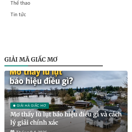
Thể thao
Tin tức
GIẢI MÃ GIẤC MƠ
GIẢI MÃ GIẤC MƠ
Mơ thấy lũ lụt báo hiệu điều gì và cách
lý giải chính xác